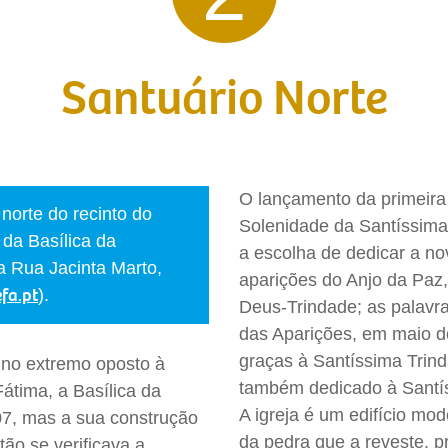
Santuário Norte
O lançamento da primeira
norte do recinto do
Solenidade da Santíssima 
 da Basílica da
a escolha de dedicar a no
a Rua Jacinta Marto,
aparições do Anjo da Paz,
fa.pt
).
Deus-Trindade; as palavra
das Aparições, em maio d
graças à Santíssima Trin
, no extremo oposto à
também dedicado à Santí
átima, a Basílica da
A igreja é um edifício mod
07, mas a sua construção
da pedra que a reveste, 
tão se verificava a