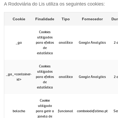
A Rodoviária do Lis utiliza os seguintes cookies:
Cookie
Finalidade
Tipo
Fornecedor
Dur
Cookies
utilizados
_ga
para efeitos
analítico
Google Analytics
2 
de
estatística
Cookies
utilizados
_ga_<container-
para efeitos
analítico
Google Analytics
2 
id>
de
estatística
Cookie
utilizado
bolacha
para gerir a
funcional
comboiodefatima.pt
Se
janela de